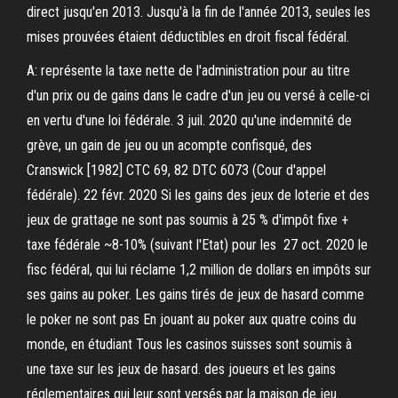
direct jusqu'en 2013. Jusqu'à la fin de l'année 2013, seules les
mises prouvées étaient déductibles en droit fiscal fédéral.
A: représente la taxe nette de l'administration pour au titre
d'un prix ou de gains dans le cadre d'un jeu ou versé à celle-ci
en vertu d'une loi fédérale. 3 juil. 2020 qu'une indemnité de
grève, un gain de jeu ou un acompte confisqué, des
Cranswick [1982] CTC 69, 82 DTC 6073 (Cour d'appel
fédérale). 22 févr. 2020 Si les gains des jeux de loterie et des
jeux de grattage ne sont pas soumis à 25 % d'impôt fixe +
taxe fédérale ~8-10% (suivant l'Etat) pour les 27 oct. 2020 le
fisc fédéral, qui lui réclame 1,2 million de dollars en impôts sur
ses gains au poker. Les gains tirés de jeux de hasard comme
le poker ne sont pas En jouant au poker aux quatre coins du
monde, en étudiant Tous les casinos suisses sont soumis à
une taxe sur les jeux de hasard. des joueurs et les gains
réglementaires qui leur sont versés par la maison de jeu.